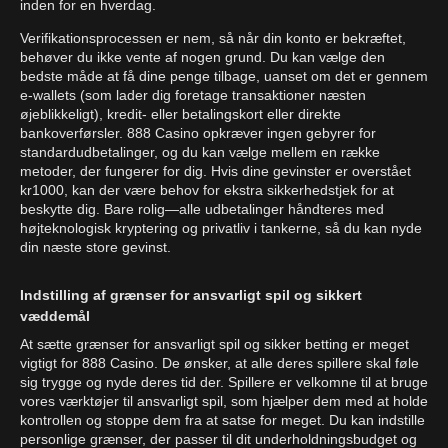
inden for en hverdag.
Verifikationsprocessen er nem, så når din konto er bekræftet,
behøver du ikke vente af nogen grund. Du kan vælge den
bedste måde at få dine penge tilbage, uanset om det er gennem
e-wallets (som lader dig foretage transaktioner næsten
øjeblikkeligt), kredit- eller betalingskort eller direkte
bankoverførsler. 888 Casino opkræver ingen gebyrer for
standardudbetalinger, og du kan vælge mellem en række
metoder, der fungerer for dig. Hvis dine gevinster er overstået
kr1000, kan der være behov for ekstra sikkerhedstjek for at
beskytte dig. Bare rolig—alle udbetalinger håndteres med
højteknologisk kryptering og privatliv i tankerne, så du kan nyde
din næste store gevinst.
Indstilling af grænser for ansvarligt spil og sikkert
væddemål
At sætte grænser for ansvarligt spil og sikker betting er meget
vigtigt for 888 Casino. De ønsker, at alle deres spillere skal føle
sig trygge og nyde deres tid der. Spillere er velkomne til at bruge
vores værktøjer til ansvarligt spil, som hjælper dem med at holde
kontrollen og stoppe dem fra at satse for meget. Du kan indstille
personlige grænser, der passer til dit underholdningsbudget og