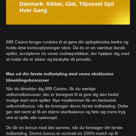
Danmark- Sikker, Glat, Tilpasset Spil
Hver Gang
888 Casino bruger cookies til at gøre din spiloplevelse bedre og
holde dine kontooplysninger sikre. Da du er en værdsat dansk
spiller, accepterer du vores cookiepolitikker, der hjælper dig med
at holde din kr sikker og beskytte dit privatliv.
Max ud din første indbetaling med vores eksklusive
tilmeldingsbonusser
Når du tilmelder dig 888 Casino, får du særlige
velkomstbonusser, der er beregnet til at give dig den bedst
mulige start som spiller. Nye medlemmer får en fantastisk
velkomstbonus, når de foretager deres første indbetaling. Dette
gør det nemt at få en større startbalance og føle sig mere tryg
ved at spille alle casinospil.
Du får en bonus med det samme, når du foretager din første
indbetaling. Denne bonus er normalt en 100% match op til