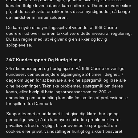
kanaler. Ifølge loven i dansk kan spillere fra Danmark være sikre
på, at deres aktivitet er sikker hos disse myndigheder, så længe
de mindst er minimumsalderen.
Du kan nyde dine yndlingsspil vel vidende, at 888 Casino
opererer ud over normen takket være dette niveau af regulering.
Du kan regne med, at vi giver dig en sikker og lovlig
spiloplevelse.
24/7 Kundesupport Og Hurtig Hjælp
24/7 kundesupport og hurtig hjælp: På 888 Casino er venlige
kundeservicemedarbejdere tilgængelige 24 timer i døgnet, 7
dage om ugen for at besvare alle dine spørgsmål og løse alle
dine bekymringer. Tekniske problemer, spørgsmål om deres
konto, eller hjælp til betalingsprocesser som en 200 kr
anmodning om udbetaling kan alle fastsættes af professionelle
for spillere fra Danmark.
Supportteamet er uddannet til at give dig klare, hurtige og
personlige svar, så du kan nyde spil uden problemer. Fordi
privatlivets fred er vigtigt, bliver eventuelle spørgsmål om
cookies eller privatlivsindstillinger hurtigt og sikkert besvaret.