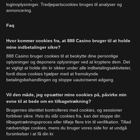
loginoplysninger. Tredjepartscookies bruges til analyser og
annoncering.
Faq
Hvor kommer cookies fra, at 888 Casino bruger til at holde
mine indbetalinger sikre?
888 Casino bruger cookies til at beskytte dine personlige
oplysninger og deponere oplysninger ved at kryptere dem. Det
er vigtigt at holde din kr sikker under alle indbetalingsaktiviteter,
fordi disse cookies hjælper med at fremskynde
betalingsbehandlingen og stoppe uautoriseret adgang.
Vil den måde, jeg opsætter mine cookies på, påvirke min
evne til at bede om en tilbagetrækning?
Brugernes identitet kontrolleres med cookies, og sessioner
forbliver sikre. Hvis du slår cookies fra, kan det stoppe din
tilbagetrækningsproces eller tilføje flere trin til verifikation. Tillad
nødvendige cookies, mens du bruger vores side for at undgå
forsinkelser i at få din kr.