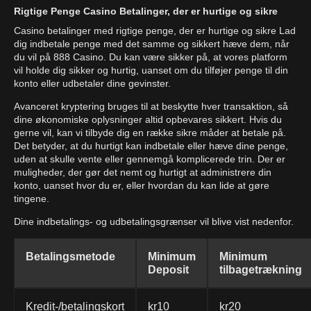
Rigtige Penge Casino Betalinger, der er hurtige og sikre
Casino betalinger med rigtige penge, der er hurtige og sikre Lad
dig indbetale penge med det samme og sikkert hæve dem, når
du vil på 888 Casino. Du kan være sikker på, at vores platform
vil holde dig sikker og hurtig, uanset om du tilføjer penge til din
konto eller udbetaler dine gevinster.
Avanceret kryptering bruges til at beskytte hver transaktion, så
dine økonomiske oplysninger altid opbevares sikkert. Hvis du
gerne vil, kan vi tilbyde dig en række sikre måder at betale på.
Det betyder, at du hurtigt kan indbetale eller hæve dine penge,
uden at skulle vente eller gennemgå komplicerede trin. Der er
muligheder, der gør det nemt og hurtigt at administrere din
konto, uanset hvor du er, eller hvordan du kan lide at gøre
tingene.
Dine indbetalings- og udbetalingsgrænser vil blive vist nedenfor.
Betalingsmetode
Minimum
Minimum
Deposit
tilbagetrækning
Kredit-/betalingskort
kr10
kr20