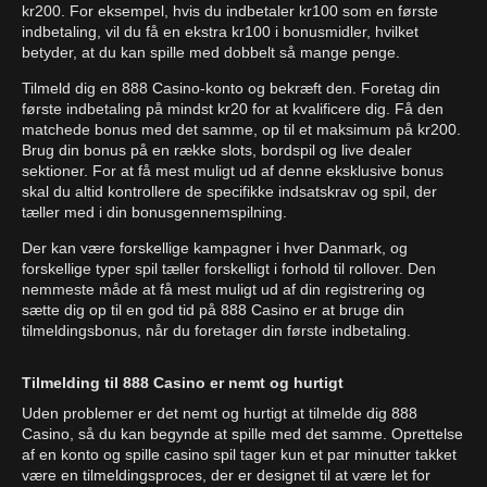
kr200. For eksempel, hvis du indbetaler kr100 som en første
indbetaling, vil du få en ekstra kr100 i bonusmidler, hvilket
betyder, at du kan spille med dobbelt så mange penge.
Tilmeld dig en 888 Casino-konto og bekræft den. Foretag din
første indbetaling på mindst kr20 for at kvalificere dig. Få den
matchede bonus med det samme, op til et maksimum på kr200.
Brug din bonus på en række slots, bordspil og live dealer
sektioner. For at få mest muligt ud af denne eksklusive bonus
skal du altid kontrollere de specifikke indsatskrav og spil, der
tæller med i din bonusgennemspilning.
Der kan være forskellige kampagner i hver Danmark, og
forskellige typer spil tæller forskelligt i forhold til rollover. Den
nemmeste måde at få mest muligt ud af din registrering og
sætte dig op til en god tid på 888 Casino er at bruge din
tilmeldingsbonus, når du foretager din første indbetaling.
Tilmelding til 888 Casino er nemt og hurtigt
Uden problemer er det nemt og hurtigt at tilmelde dig 888
Casino, så du kan begynde at spille med det samme. Oprettelse
af en konto og spille casino spil tager kun et par minutter takket
være en tilmeldingsproces, der er designet til at være let for