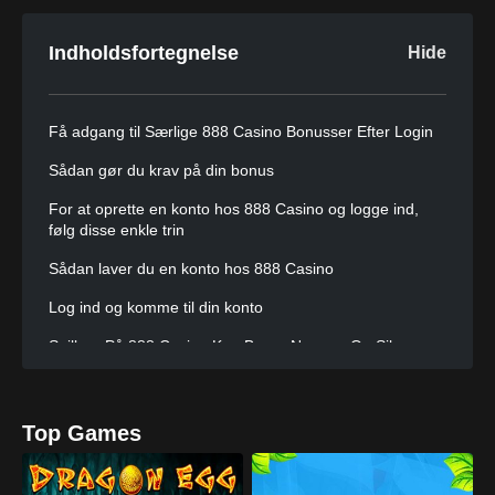
Indholdsfortegnelse
Hide
Få adgang til Særlige 888 Casino Bonusser Efter Login
Sådan gør du krav på din bonus
For at oprette en konto hos 888 Casino og logge ind,
følg disse enkle trin
Sådan laver du en konto hos 888 Casino
Log ind og komme til din konto
Spillere På 888 Casino Kan Bruge Nemme Og Sikre
Betalingsmuligheder
Ved hvert trin holdes dine personlige og
betalingsoplysninger hemmelige
Top Games
Hurtige udbetalinger og udbetalinger på 888 Casino