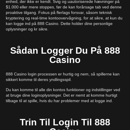
enhed, der ikke er kendt. Svig og uautoriserede hævninger på
$1.000 eller mere stoppes, før de kan forårsage tab ved denne
proaktive tilgang. Fokus på flerlags forsvar, såsom teknisk
kryptering og real-time kontoovervågning, for at sikre, at kun du
kan logge ind på 888 Casino. Dette holder dine personlige
oplysninger og kr sikre.
Sådan Logger Du På 888
Casino
888 Casino login processen er hurtig og nem, så spillerne kan
sikkert komme til deres yndlingsspil.
Du kan komme til alle din kontos funktioner og indstillinger ved
at bruge dine loginoplysninger. Det er nemt at komme hurtigt
tilbage til at spille, hvis du har problemer med at logge ind.
Trin Til Login Til 888