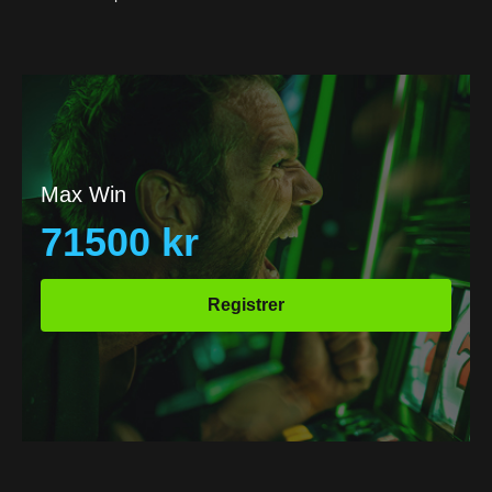
Max Win
71500 kr
Registrer