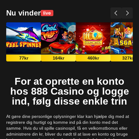
Nu vinder
77kr
164kr
460kr
327kr
For at oprette en konto
hos 888 Casino og logge
ind, følg disse enkle trin
At gøre dine personlige oplysninger klar kan hjælpe dig med at
registrere dig hurtigt og komme ind på din konto med det
samme. Hvis du vil spille casinospil, få en velkomstbonus eller
administrere din kr, bliver du nødt til at lave en konto og bruge