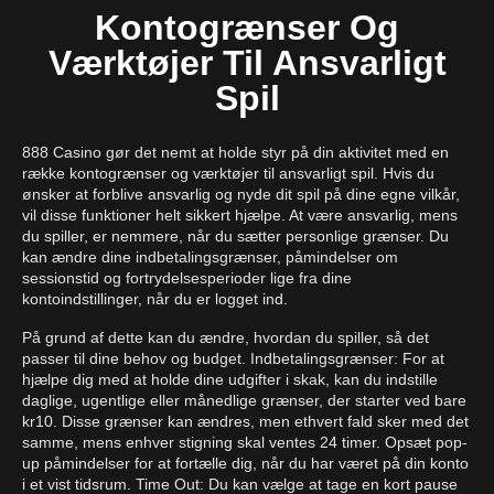
Kontogrænser Og
Værktøjer Til Ansvarligt
Spil
888 Casino gør det nemt at holde styr på din aktivitet med en
række kontogrænser og værktøjer til ansvarligt spil. Hvis du
ønsker at forblive ansvarlig og nyde dit spil på dine egne vilkår,
vil disse funktioner helt sikkert hjælpe. At være ansvarlig, mens
du spiller, er nemmere, når du sætter personlige grænser. Du
kan ændre dine indbetalingsgrænser, påmindelser om
sessionstid og fortrydelsesperioder lige fra dine
kontoindstillinger, når du er logget ind.
På grund af dette kan du ændre, hvordan du spiller, så det
passer til dine behov og budget. Indbetalingsgrænser: For at
hjælpe dig med at holde dine udgifter i skak, kan du indstille
daglige, ugentlige eller månedlige grænser, der starter ved bare
kr10. Disse grænser kan ændres, men ethvert fald sker med det
samme, mens enhver stigning skal ventes 24 timer. Opsæt pop-
up påmindelser for at fortælle dig, når du har været på din konto
i et vist tidsrum. Time Out: Du kan vælge at tage en kort pause