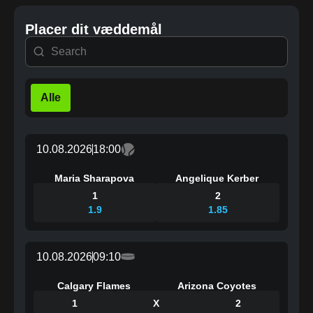
Placer dit væddemål
Alle
10.08.2026
18:00
Maria Sharapova
Angelique Kerber
1
2
1.9
1.85
10.08.2026
09:10
Calgary Flames
Arizona Coyotes
1
X
2