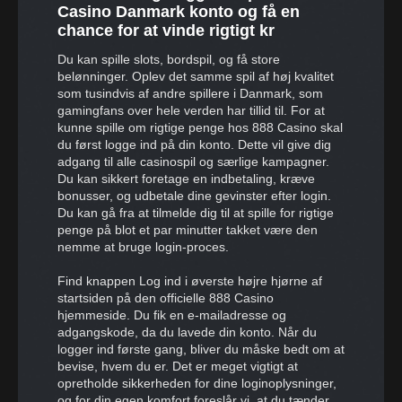
Casino Danmark konto og få en
chance for at vinde rigtigt kr
Du kan spille slots, bordspil, og få store
belønninger. Oplev det samme spil af høj kvalitet
som tusindvis af andre spillere i Danmark, som
gamingfans over hele verden har tillid til. For at
kunne spille om rigtige penge hos 888 Casino skal
du først logge ind på din konto. Dette vil give dig
adgang til alle casinospil og særlige kampagner.
Du kan sikkert foretage en indbetaling, kræve
bonusser, og udbetale dine gevinster efter login.
Du kan gå fra at tilmelde dig til at spille for rigtige
penge på blot et par minutter takket være den
nemme at bruge login-proces.
Find knappen Log ind i øverste højre hjørne af
startsiden på den officielle 888 Casino
hjemmeside. Du fik en e-mailadresse og
adgangskode, da du lavede din konto. Når du
logger ind første gang, bliver du måske bedt om at
bevise, hvem du er. Det er meget vigtigt at
opretholde sikkerheden for dine loginoplysninger,
og for din egen komfort foreslår vi, at du tænder