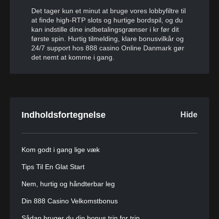
Det tager kun et minut at bruge vores lobbyfiltre til
at finde high-RTP slots og hurtige bordspil, og du
kan indstille dine indbetalingsgrænser i kr før dit
første spin. Hurtig tilmelding, klare bonusvilkår og
24/7 support hos 888 casino Online Danmark gør
det nemt at komme i gang.
Indholdsfortegnelse
Hide
Kom godt i gang lige væk
Tips Til En Glat Start
Nem, hurtig og håndterbar leg
Din 888 Casino Velkomstbonus
Sådan bruger du din bonus trin for trin