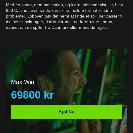
Med én konto, nem navigation, og klare indsatser vist i kr, blev
888 Casino lavet, så du kan skifte mellem formater uden
problemer. Lobbyen gør det nemt at finde et spil, der passer til
din sessionslængde, risikotolerance og foretrukne tempo,
uanset om du spiller fra Danmark eller mens du rejser.
Max Win
69800 kr
Spil Nu