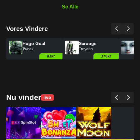
Se Alle
Vores Vindere
Hugo Goal
Scrooge
F
Tweek
Troyano
Te
83kr
370kr
Nu vinder