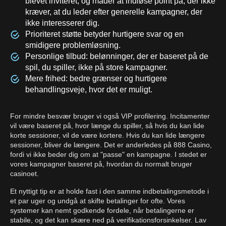
blevet inviteret, og måder at indløse point på, der ikke
kræver, at du leder efter generelle kampagner, der
ikke interesserer dig.
Prioriteret støtte betyder hurtigere svar og en
smidigere problemløsning.
Personlige tilbud: belønninger, der er baseret på de
spil, du spiller, ikke på store kampagner.
Mere frihed: bedre grænser og hurtigere
behandlingsveje, hvor det er muligt.
For mindre besvær bruger vi også VIP profilering. Incitamenter
vil være baseret på, hvor længe du spiller, så hvis du kan lide
korte sessioner, vil de være kortere. Hvis du kan lide længere
sessioner, bliver de længere. Det er anderledes på 888 Casino,
fordi vi ikke beder dig om at "passe" en kampagne. I stedet er
vores kampagner baseret på, hvordan du normalt bruger
casinoet.
Et nyttigt tip er at holde fast i den samme indbetalingsmetode i
et par uger og undgå at skifte betalinger for ofte. Vores
systemer kan nemt godkende fordele, når betalingerne er
stabile, og det kan skære ned på verifikationsforsinkelser. Lav