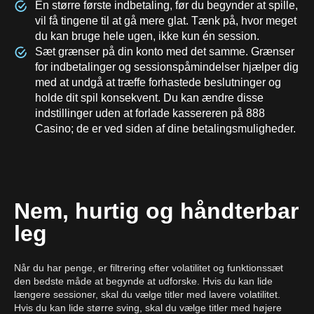
En større første indbetaling, før du begynder at spille,
vil få tingene til at gå mere glat. Tænk på, hvor meget
du kan bruge hele ugen, ikke kun én session.
Sæt grænser på din konto med det samme. Grænser
for indbetalinger og sessionspåmindelser hjælper dig
med at undgå at træffe forhastede beslutninger og
holde dit spil konsekvent. Du kan ændre disse
indstillinger uden at forlade kassereren på 888
Casino; de er ved siden af dine betalingsmuligheder.
Nem, hurtig og håndterbar
leg
Når du har penge, er filtrering efter volatilitet og funktionssæt
den bedste måde at begynde at udforske. Hvis du kan lide
længere sessioner, skal du vælge titler med lavere volatilitet.
Hvis du kan lide større sving, skal du vælge titler med højere