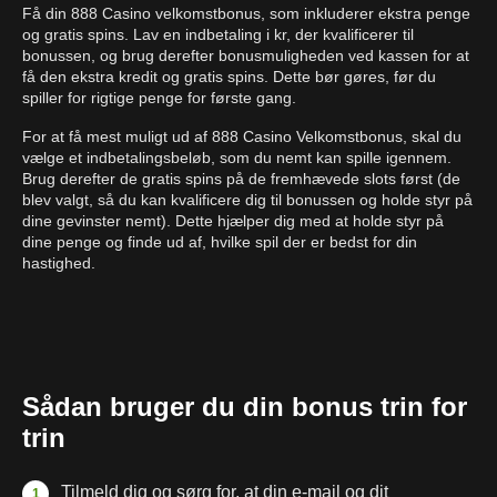
Få din 888 Casino velkomstbonus, som inkluderer ekstra penge
og gratis spins. Lav en indbetaling i kr, der kvalificerer til
bonussen, og brug derefter bonusmuligheden ved kassen for at
få den ekstra kredit og gratis spins. Dette bør gøres, før du
spiller for rigtige penge for første gang.
For at få mest muligt ud af 888 Casino Velkomstbonus, skal du
vælge et indbetalingsbeløb, som du nemt kan spille igennem.
Brug derefter de gratis spins på de fremhævede slots først (de
blev valgt, så du kan kvalificere dig til bonussen og holde styr på
dine gevinster nemt). Dette hjælper dig med at holde styr på
dine penge og finde ud af, hvilke spil der er bedst for din
hastighed.
Sådan bruger du din bonus trin for
trin
Tilmeld dig og sørg for, at din e-mail og dit