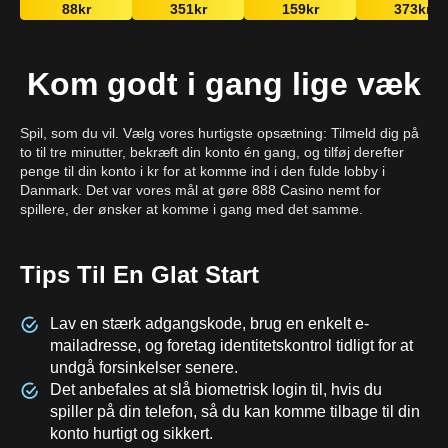
88kr
351kr
159kr
373kr
Kom godt i gang lige væk
Spil, som du vil. Vælg vores hurtigste opsætning: Tilmeld dig på
to til tre minutter, bekræft din konto én gang, og tilføj derefter
penge til din konto i kr for at komme ind i den fulde lobby i
Danmark. Det var vores mål at gøre 888 Casino nemt for
spillere, der ønsker at komme i gang med det samme.
Tips Til En Glat Start
Lav en stærk adgangskode, brug en enkelt e-
mailadresse, og foretag identitetskontrol tidligt for at
undgå forsinkelser senere.
Det anbefales at slå biometrisk login til, hvis du
spiller på din telefon, så du kan komme tilbage til din
konto hurtigt og sikkert.