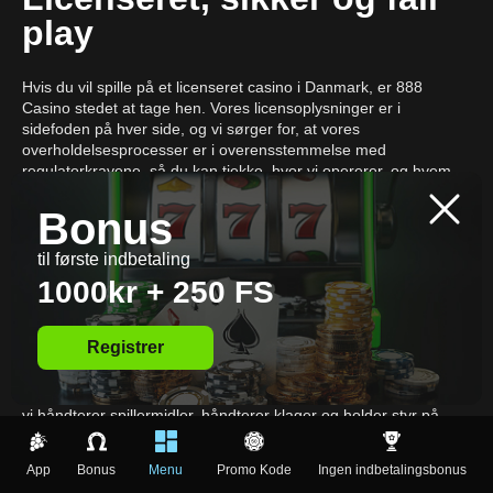
play
Hvis du vil spille på et licenseret casino i Danmark, er 888
Casino stedet at tage hen. Vores licensoplysninger er i
sidefoden på hver side, og vi sørger for, at vores
overholdelsesprocesser er i overensstemmelse med
regulatorkravene, så du kan tjekke, hvor vi opererer, og hvem
der har ansvaret, før du indbetaler kr.
Bonus
Tjek 888 Casino for to nyttige ting, før du spiller: For det første
skal du sørge for, at hængelåsen og domænet er synlige i din
til første indbetaling
browser; for det andet skal du gå til afsnittet "Ansvarligt spil" for
1000kr + 250 FS
at sætte grænser. Disse trin tager mindre end et minut og giver
dig kontrol over, hvordan du bruger vores casinoplatform, hvor
meget du bruger, og hvor længe du bliver online.
Registrer
Mere end blot et badge, 888 Casinos licens er det, der beskytter
spillere og sørger for, at reglerne er klare. Den guider, hvordan
vi håndterer spillermidler, håndterer klager og holder styr på
vigtige begivenheder. Det betyder, at når du beder vores casino
supportteam om oplysninger om din konto, transaktioner eller
App
Bonus
Menu
Promo Kode
Ingen indbetalingsbonus
spil, kan du forvente klarere regler, skriftlige trin og forudsigelige