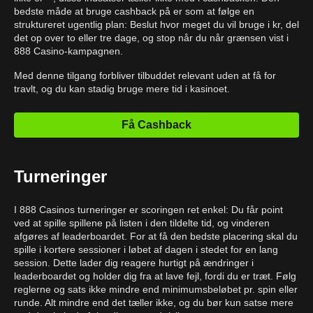
bedste måde at bruge cashback på er som at følge en
struktureret ugentlig plan: Beslut hvor meget du vil bruge i kr, del
det op over to eller tre dage, og stop når du når grænsen vist i
888 Casino-kampagnen.
Med denne tilgang forbliver tilbuddet relevant uden at få for
travlt, og du kan stadig bruge mere tid i kasinoet.
Få Cashback
Turneringer
I 888 Casinos turneringer er scoringen ret enkel: Du får point
ved at spille spillene på listen i den tildelte tid, og vinderen
afgøres af leaderboardet. For at få den bedste placering skal du
spille i kortere sessioner i løbet af dagen i stedet for en lang
session. Dette lader dig reagere hurtigt på ændringer i
leaderboardet og holder dig fra at lave fejl, fordi du er træt. Følg
reglerne og sats ikke mindre end minimumsbeløbet pr. spin eller
runde. Alt mindre end det tæller ikke, og du bør kun satse mere