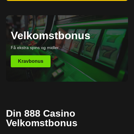
Velkomstbonus
Få ekstra spins og midler
Kravbonus
Din 888 Casino
Velkomstbonus