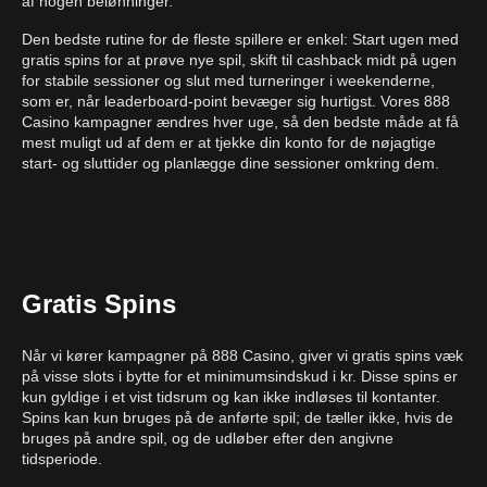
af nogen belønninger.
Den bedste rutine for de fleste spillere er enkel: Start ugen med
gratis spins for at prøve nye spil, skift til cashback midt på ugen
for stabile sessioner og slut med turneringer i weekenderne,
som er, når leaderboard-point bevæger sig hurtigst. Vores 888
Casino kampagner ændres hver uge, så den bedste måde at få
mest muligt ud af dem er at tjekke din konto for de nøjagtige
start- og sluttider og planlægge dine sessioner omkring dem.
Gratis Spins
Når vi kører kampagner på 888 Casino, giver vi gratis spins væk
på visse slots i bytte for et minimumsindskud i kr. Disse spins er
kun gyldige i et vist tidsrum og kan ikke indløses til kontanter.
Spins kan kun bruges på de anførte spil; de tæller ikke, hvis de
bruges på andre spil, og de udløber efter den angivne
tidsperiode.