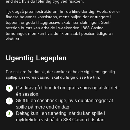
end det, hvis du føler dig tryg ved risikoen.
Tjek også præmiestrukturen, før du tilmelder dig. Pools, der er
fladere belønner konsistens, mens puljer, der er tungere i
toppen, er gode til aggressive skub nær slutningen. Sent-
session bursts kan arbejde i weekenden i 888 Casino
turneringer, men kun hvis du fik en stabil position tidligere i
vinduet.
Ugentlig Legeplan
For spillere fra dansk, der ønsker at holde sig til en ugentlig
spilleplan i vores casino, skal du følge disse tre trin:
Gør krav på tilbuddet om gratis spins og afslut det i
én session.
Skift til en cashback-uge, hvis du planlægger at
spille på mere end én dag.
Deltag kun i en turnering, når du kan spille i
myldretiden vist på din 888 Casino tidsplan.