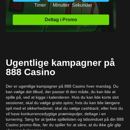
Timer
Minutter
Sekunder
Deltag i Promo
Ugentlige kampagner på
888 Casino
Der er ugentlige kampagner på 888 Casino hver mandag. Du
kan vælge det tilbud, der passer til den måde, du kan lide at
spille på, ved at kigge i kalenderen. Hvis du kan lide korte slot
sessioner, skal du vælge gratis spins; hvis du kan lide længere
spil med et sikkerhedsnet, skal du vælge cashback; eller hvis du
vil have konkurrencedygtige præmiepuljer, deltage i en
turnering. Sørg for at tjekke spillelisten og tidsvinduet på din 888
Casino promo-flise, før du spiller for at sikre, at du ikke går glip