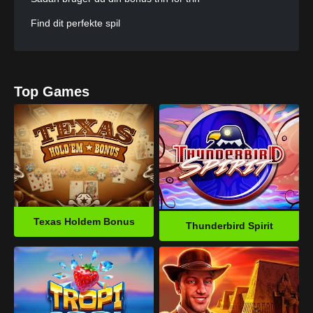
Find dit perfekte spil
Slots: Hurtig søgning, letforståelige funktioner, Og Nyttig
Filtrering
Vælg dit tempo med slots
Top Games
Ugentlige kampagner på 888 Casino
Gratis Spins
Cashback Bonusser
Turneringer
Ugentlig Legeplan
Texas Holdem Bonus
Thunderbird Spirit
888 Casino Vip-programmet
Hvad betyder det at være Vip på 888 Casino?
Licenseret, sikker og fair play
Beskyttelse af din konto